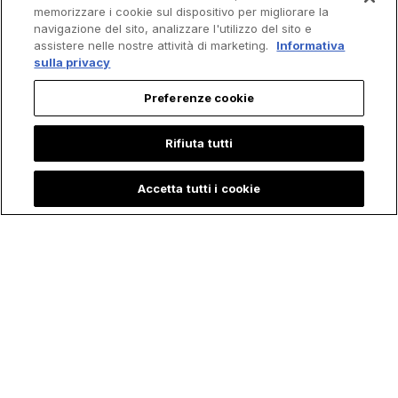
memorizzare i cookie sul dispositivo per migliorare la
navigazione del sito, analizzare l'utilizzo del sito e
assistere nelle nostre attività di marketing.
Informativa
sulla privacy
Preferenze cookie
Rifiuta tutti
Accetta tutti i cookie
Bambina racconta
La Sorprendente
che "Maria, Madre
Storia di Petra, la
di Gesù" l'ha visitata
Giovane che ha
durante il Ricovero
rischiato la Vita per
in Terapia Intensiva:
salvare l'Eucaristia
"È corsa per