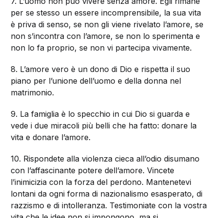
7. L’uomo non può vivere senza amore. Egli rimane
per se stesso un essere incomprensibile, la sua vita
è priva di senso, se non gli viene rivelato l’amore, se
non s’incontra con l’amore, se non lo sperimenta e
non lo fa proprio, se non vi partecipa vivamente.
8. L’amore vero è un dono di Dio e rispetta il suo
piano per l’unione dell’uomo e della donna nel
matrimonio.
9. La famiglia è lo specchio in cui Dio si guarda e
vede i due miracoli più belli che ha fatto: donare la
vita e donare l’amore.
10. Rispondete alla violenza cieca all’odio disumano
con l’affascinante potere dell’amore. Vincete
l’inimicizia con la forza del perdono. Mantenetevi
lontani da ogni forma di nazionalismo esasperato, di
razzismo e di intolleranza. Testimoniate con la vostra
vita che le idee non si impongono, ma si