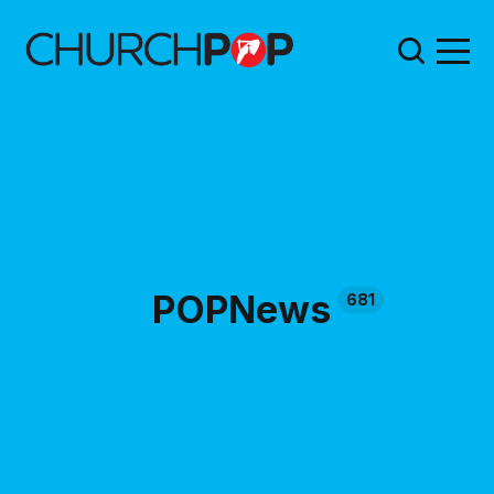
POPNews
681