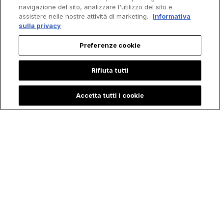
navigazione del sito, analizzare l'utilizzo del sito e
assistere nelle nostre attività di marketing.
Informativa
sulla privacy
Preferenze cookie
Rifiuta tutti
Accetta tutti i cookie
Bambina racconta
La Sorprendente
che "Maria, Madre
Storia di Petra, la
di Gesù" l'ha visitata
Giovane che ha
durante il Ricovero
rischiato la Vita per
in Terapia Intensiva:
salvare l'Eucaristia
"È corsa per
Salvarmi"