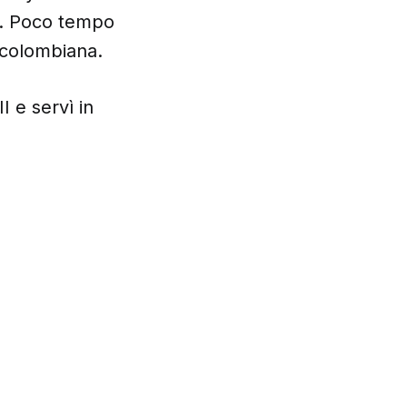
e. Poco tempo
 colombiana.
 e servì in