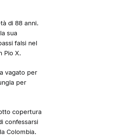
tà di 88 anni.
 la sua
assi falsi nel
n Pio X.
a vagato per
ungla per
sotto copertura
i confessarsi
 la Colombia.