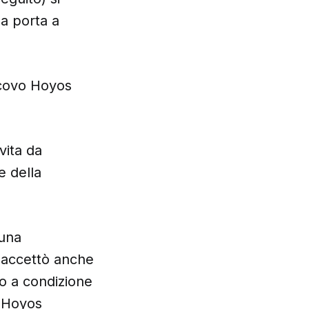
da porta a
scovo Hoyos
vita da
e della
 una
r accettò anche
o a condizione
o Hoyos