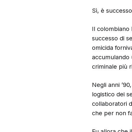
Sì, è successo
Il colombiano 
successo di se
omicida forniv
accumulando un
criminale più r
Negli anni ’90
logistico dei s
collaboratori d
che per non fa
Fu allora che 