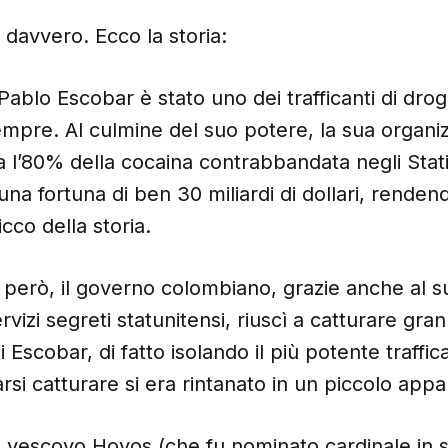
 davvero. Ecco la storia:
Pablo Escobar è stato uno dei trafficanti di dro
mpre. Al culmine del suo potere, la sua organi
a l’80% della cocaina contrabbandata negli Stati 
a fortuna di ben 30 miliardi di dollari, rendendo
icco della storia.
, però, il governo colombiano, grazie anche al 
ervizi segreti statunitensi, riuscì a catturare gra
i Escobar, di fatto isolando il più potente traffic
rsi catturare si era rintanato in un piccolo app
il vescovo Hoyos (che fu nominato cardinale in s