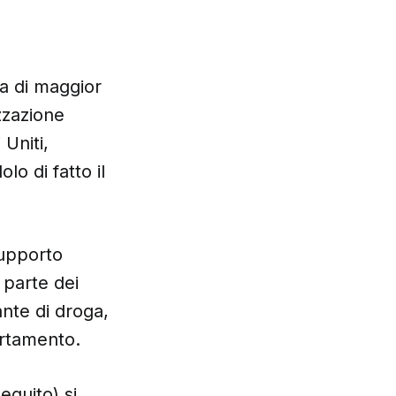
ga di maggior
zzazione
Uniti,
lo di fatto il
supporto
n parte dei
ante di droga,
artamento.
eguito) si