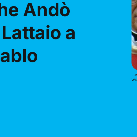
che Andò
 Lattaio a
ablo
Jua
Wi