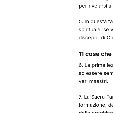
per rivelarsi 
5. In questa f
spirituale, se
discepoli di Cr
11 cose che
6. La prima lez
ad essere semp
veri maestri.
7. La Sacra Fa
formazione, del
della preghier