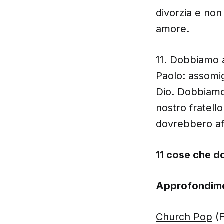
divorzia e non
amore.
11. Dobbiamo a
Paolo: assomig
Dio. Dobbiamo 
nostro fratell
dovrebbero aff
11 cose che d
Approfondim
Church Pop
(F