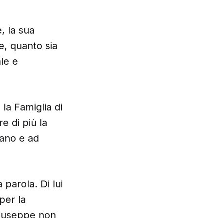
, la sua
e, quanto sia
le e
la Famiglia di
e di più la
mano e ad
parola. Di lui
per la
 Giuseppe non