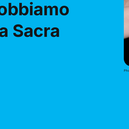
dobbiamo
la Sacra
Ph