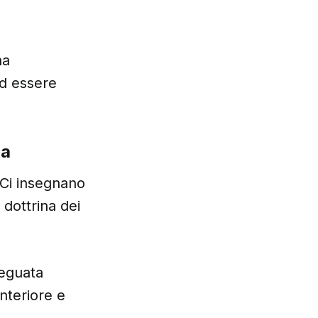
na
ed essere
ia
. Ci insegnano
 dottrina dei
deguata
interiore e