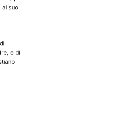
 al suo
di
re, e di
stiano