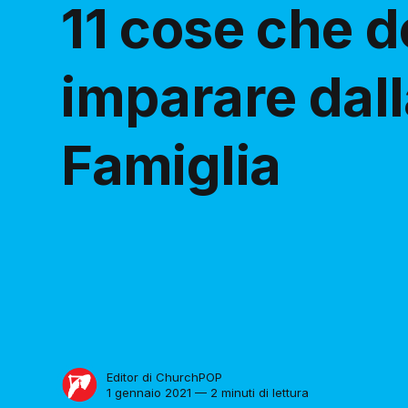
11 cose che 
imparare dal
Famiglia
Editor di ChurchPOP
1 gennaio 2021 — 2 minuti di lettura