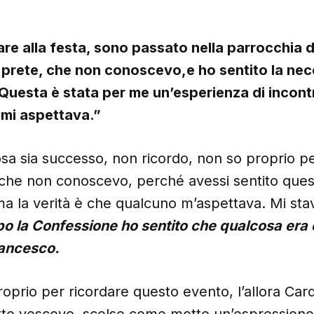
are alla festa, sono passato nella parrocchia
 prete, che non conoscevo,e ho sentito la nece
Questa è stata per me un’esperienza di incont
mi aspettava.”
sa sia successo, non ricordo, non so proprio p
 che non conoscevo, perché avessi sentito quest
ma la verità è che qualcuno m’aspettava. Mi st
o la Confessione ho sentito che qualcosa era 
rancesco.
oprio per ricordare questo evento, l’allora Card
etto vescovo, scelse come motto un’espressione