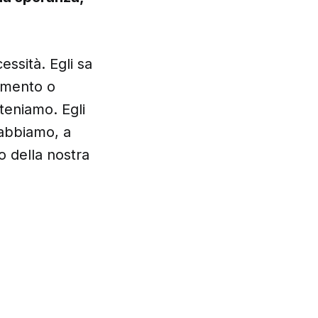
essità. Egli sa
limento o
rteniamo. Egli
i abbiamo, a
 della nostra