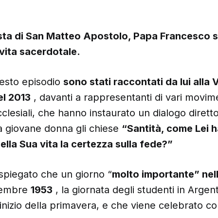
esta di San Matteo Apostolo, Papa Francesco s
vita sacerdotale.
questo episodio
sono stati raccontati da lui alla
V
el 2013
, davanti a rappresentanti di vari movim
cclesiali, che hanno instaurato un dialogo diretto
a giovane donna gli chiese
“Santità, come Lei 
lla Sua vita la certezza sulla fede?”
spiegato che un giorno “
molto importante” nell
tembre
1953
, la giornata degli studenti in Argen
’inizio della primavera, e che viene celebrato 