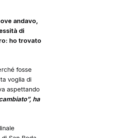
 dove andavo,
ssità di
ro: ho trovato
erché fosse
a voglia di
ava aspettando
cambiato”, ha
inale
 di San Beda