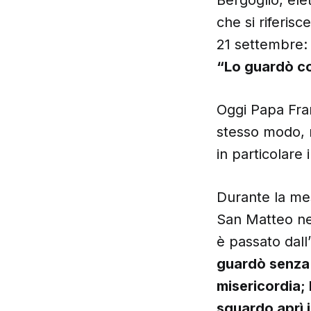
che si riferisce
21 settembre:
“Lo guardò co
Oggi Papa Fran
stesso modo, 
in particolare 
Durante la mes
San Matteo ne
è passato dall
guardò senza 
misericordia;
sguardo aprì i