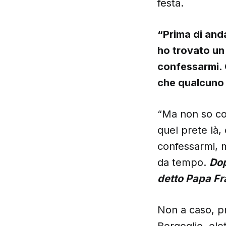
festa.
“Prima di and
ho trovato un
confessarmi. 
che qualcuno 
“
Ma non so co
quel prete là,
confessarmi, 
da tempo.
Dop
detto Papa F
Non a caso, pr
Bergoglio, el