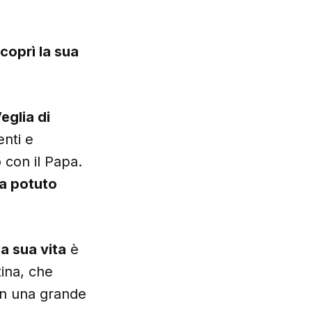
coprì la sua
eglia di
enti e
 con il Papa.
ha potuto
a sua vita
è
tina, che
con una grande