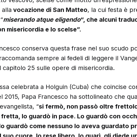
 alla
vocazione di San Matteo
, la cui festa è p
 “
miserando atque eligendo
“, che alcuni trad
n misericordia e lo scelse”.
cesco conserva questa frase nel suo scudo pont
raccomanda sempre ai fedeli di leggere il Vange
il capitolo 25 sulle opere di misericordia.
sa celebrata a Holguin (Cuba) che coincise con 
l 2015, Papa Francesco ha sottolineato che qua
’evangelista, “
si fermò, non passò oltre fretto
fretta, lo guardò in pace. Lo guardò con occhi
 lo guardò come nessuno lo aveva guardato pr
l suo cuore, lo rese libero, lo guarì, gli diede 