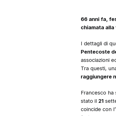
66 anni fa, f
chiamata alla 
I dettagli di 
Pentecoste d
associazioni e
Tra questi, un
raggiungere ne
Francesco ha 
stato il
21
set
coincide con l