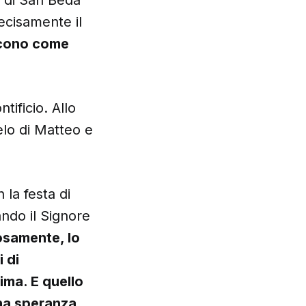
recisamente il
ucono come
ificio. Allo
lo di Matteo e
la festa di
ndo il Signore
losamente, lo
 di
ima. E quello
una speranza,