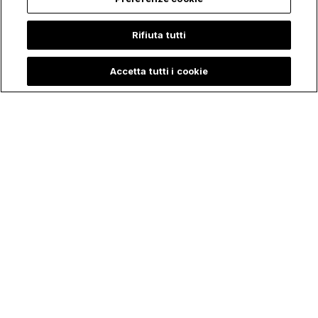
Rifiuta tutti
Accetta tutti i cookie
Bambina racconta
La Sorprendente
che "Maria, Madre
Storia di Petra, la
di Gesù" l'ha visitata
Giovane che ha
durante il Ricovero
rischiato la Vita per
in Terapia Intensiva:
salvare l'Eucaristia
"È corsa per
Salvarmi"