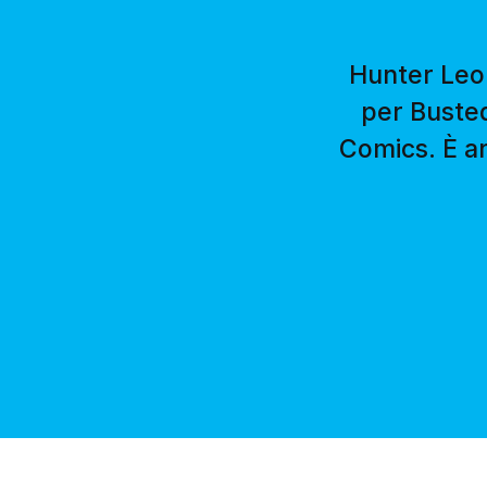
Hunter Leon
per Busted
Comics. È an