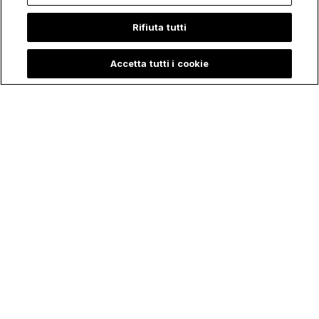
Rifiuta tutti
Accetta tutti i cookie
Fare sante tutte le cose!
Seguici
ChurchPOP