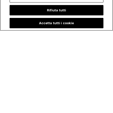
Rifiuta tutti
Accetta tutti i cookie
Articoli
Featured
Liste
La Fede presente in Campo: 11
Calciatori e Allenatori Cattolici ai
Mondiali 2026