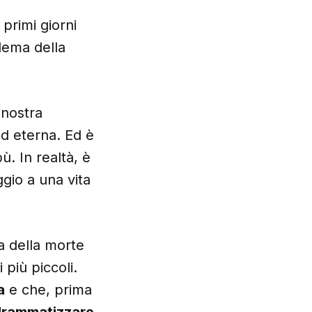
 primi giorni
blema della
 nostra
ed eterna. Ed è
. In realtà, è
ggio a una vita
a
della morte
più piccoli.
a
e che, prima
sdrammatizzare