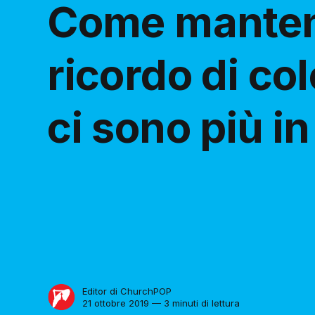
Come mantene
ricordo di co
ci sono più in
Editor di ChurchPOP
21 ottobre 2019 — 3 minuti di lettura