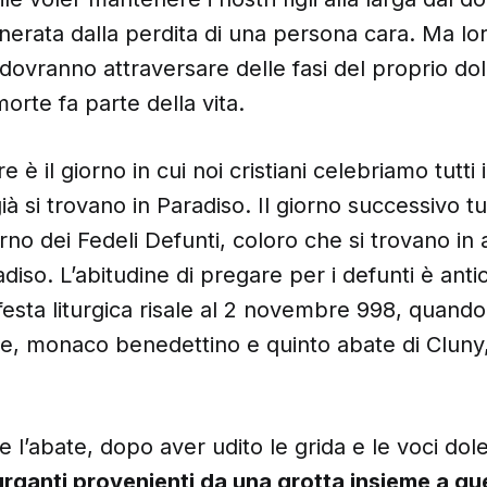
erata dalla perdita di una persona cara. Ma lo
dovranno attraversare delle fasi del proprio do
orte fa parte della vita.
 è il giorno in cui noi cristiani celebriamo tutti i
à si trovano in Paradiso. Il giorno successivo tu
orno dei Fedeli Defunti, coloro che si trovano in 
adiso. L’abitudine di pregare per i defunti è ant
festa liturgica risale al 2 novembre 998, quando 
e, monaco benedettino e quinto abate di Cluny,
e l’abate, dopo aver udito le grida e le voci dole
rganti provenienti da una grotta insieme a que