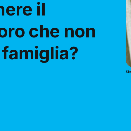
re il
loro che non
 famiglia?
Shu