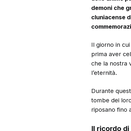
demoni che gr
cluniacense d
commemorazio
Il giorno in c
prima aver cel
che la nostra 
l’eternità.
Durante questi 
tombe dei loro 
riposano fino 
Il ricordo d