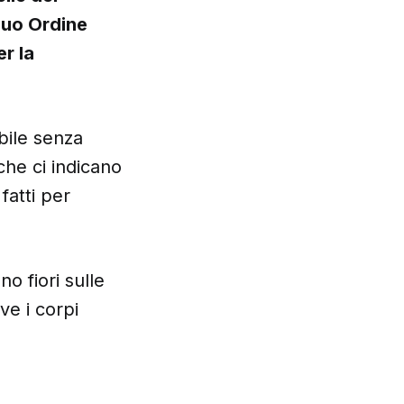
suo Ordine
r la
ibile senza
che ci indicano
fatti per
o fiori sulle
ve i corpi