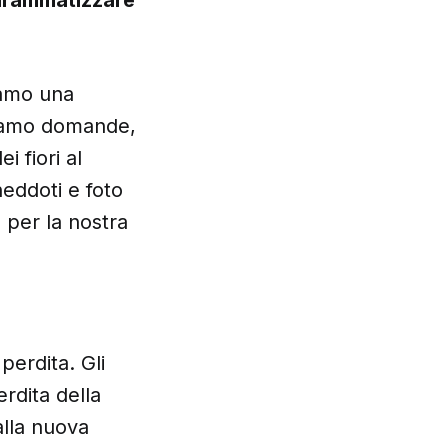
iamo una
cciamo domande,
i fiori al
eddoti e foto
 per la nostra
perdita. Gli
rdita della
alla nuova