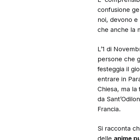
confusione gen
noi, devono e 
che anche la m
L’1 di Novembre
persone che gi
festeggia il gi
entrare in Par
Chiesa, ma la 
da Sant’Odilon
Francia.
Si racconta ch
delle
anime pu