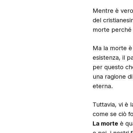
Mentre è vero c
del cristianesi
morte perché 
Ma la morte è 
esistenza, il 
per questo che
una ragione di 
eterna.
Tuttavia, vi è 
come se ciò fo
La morte
è qu
o poi, i nostri