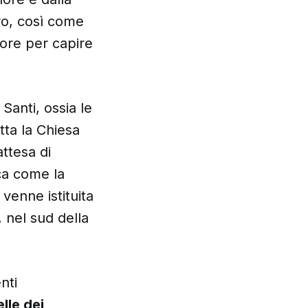
ro, così come
lore per capire
 Santi, ossia le
tta la Chiesa
attesa di
ica come la
venne istituita
 nel sud della
nti
lle dei