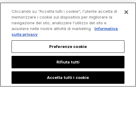
Cliccando su “Accetta tutti i cookie”, l'utente accetta di
memorizzare i cookie sul dispositivo per migliorare la
navigazione del sito, analizzare l'utilizzo del sito e
assistere nelle nostre attività di marketing.
Informativa
sulla privacy
Preferenze cookie
Rifiuta tutti
Accetta tutti i cookie
La Sorprendente
Il Fuoco ha colpito il
Storia di Petra, la
Posto due Volte, ma
Giovane che ha
il Crocifisso è
rischiato la Vita per
rimasto in piedi: la