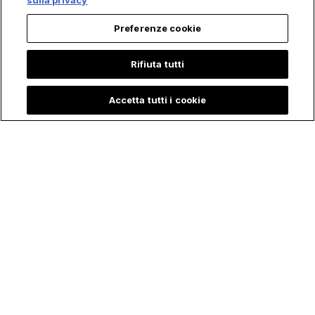
sulla privacy
Preferenze cookie
Rifiuta tutti
Accetta tutti i cookie
La Sorprendente
Il Fuoco ha colpito il
Storia di Petra, la
Posto due Volte, ma
Giovane che ha
il Crocifisso è
rischiato la Vita per
rimasto in piedi: la
salvare l'Eucaristia
Storia dietro la Foto
di cui Tutti parlano