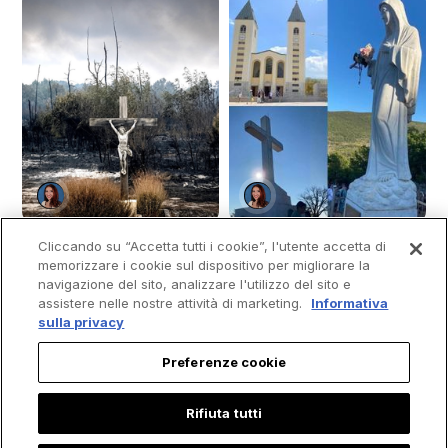
Cliccando su “Accetta tutti i cookie”, l'utente accetta di
memorizzare i cookie sul dispositivo per migliorare la
navigazione del sito, analizzare l'utilizzo del sito e
Il Fuoco ha colpito il
Le "Cinque Pietre" di
assistere nelle nostre attività di marketing.
Informativa
sulla privacy
Posto due Volte, ma
Medjugorje: le "Armi
il Crocifisso è
Spirituali" che molti
Preferenze cookie
rimasto in piedi: la
Cattolici stanno
Storia dietro la Foto
Riscoprendo
Rifiuta tutti
di cui Tutti parlano