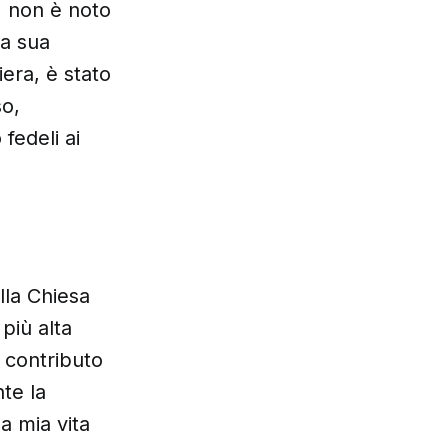
, non è noto
la sua
iera, è stato
so,
fedeli ai
lla Chiesa
più alta
o contributo
nte la
la mia vita