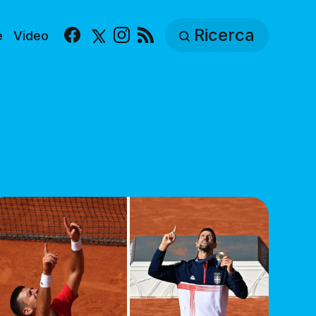
Ricerca
e
Video
Facebook
X
Instagram
RSS