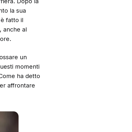
rriera. Dopo la
nto la sua
 fatto il
, anche al
tore.
dossare un
 questi momenti
 Come ha detto
per affrontare