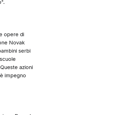
".
ue opere di
ione Novak
bambini serbi
 scuole
. Queste azioni
: è impegno