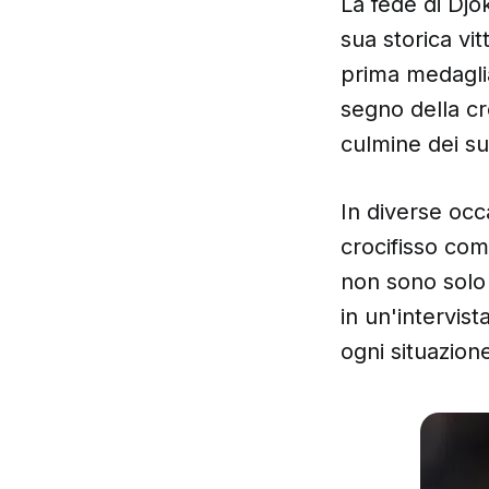
La fede di Djok
sua storica vit
prima medaglia
segno della cr
culmine dei su
In diverse occ
crocifisso com
non sono solo
in un'intervis
ogni situazione