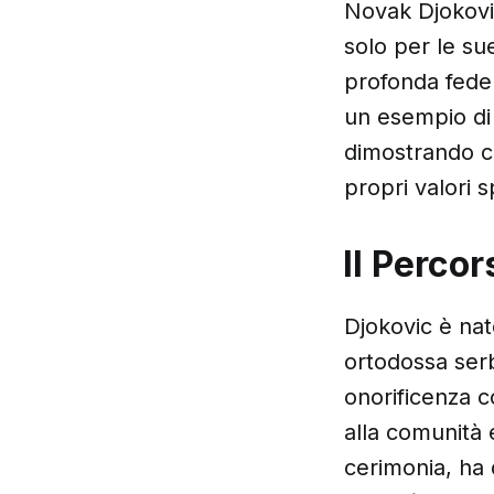
Novak Djokovic
solo per le su
profonda fede c
un esempio di
dimostrando ch
propri valori sp
Il Percor
Djokovic è nat
ortodossa serb
onorificenza c
alla comunità e
cerimonia, ha d