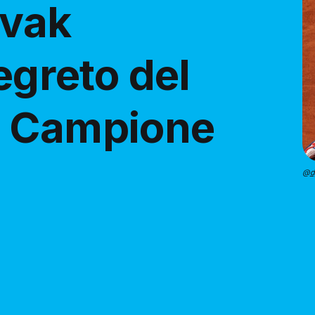
ovak
egreto del
l Campione
@
d