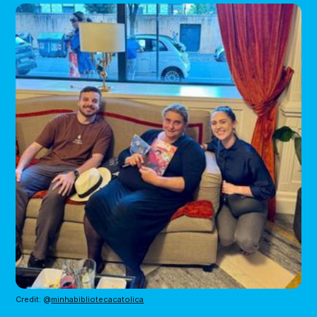
Credit: @
minhabibliotecacatolica