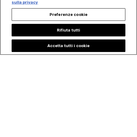
sulla privacy
Preferenze cookie
Rifiuta tutti
Accetta tutti i cookie
Bambina racconta
La Sorprendente
che "Maria, Madre
Storia di Petra, la
di Gesù" l'ha visitata
Giovane che ha
durante il Ricovero
rischiato la Vita per
in Terapia Intensiva:
salvare l'Eucaristia
"È corsa per
Salvarmi"