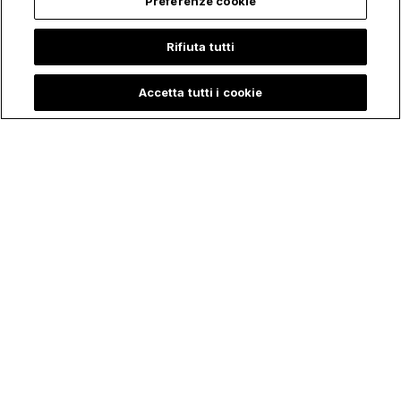
Preferenze cookie
Rifiuta tutti
Accetta tutti i cookie
Bambina racconta
La Sorprendente
che "Maria, Madre
Storia di Petra, la
di Gesù" l'ha visitata
Giovane che ha
durante il Ricovero
rischiato la Vita per
in Terapia Intensiva:
salvare l'Eucaristia
"È corsa per
Salvarmi"