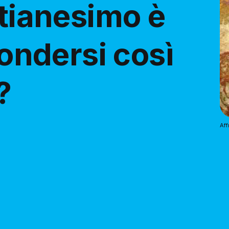
stianesimo è
fondersi così
?
Aff