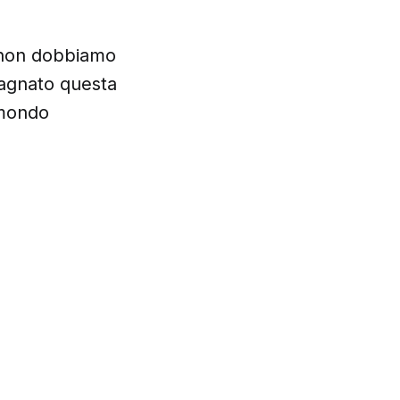
i non dobbiamo
pagnato questa
 mondo