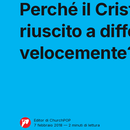
Perché il Cri
riuscito a dif
velocemente
Editor di ChurchPOP
7 febbraio 2018 — 2 minuti di lettura