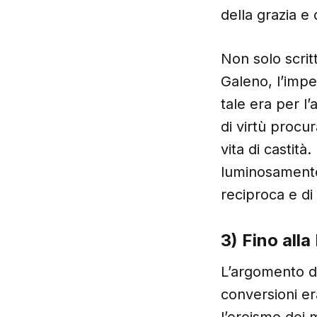
della grazia e
Non solo scritt
Galeno, l’impe
tale era per l
di virtù procur
vita di castità
luminosamente 
reciproca e di
3) Fino all
L’argomento de
conversioni era
l’eroismo dei m