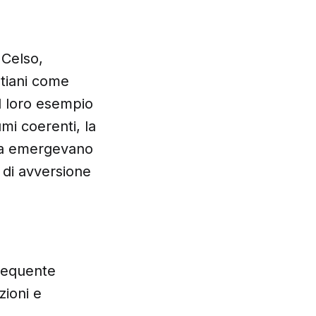
 Celso,
stiani come
l loro esempio
umi coerenti, la
tiva emergevano
 di avversione
frequente
zioni e