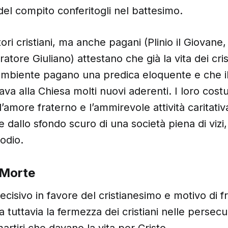
 del compito conferitogli nel battesimo.
ori cristiani, ma anche pagani (Plinio il Giovane,
ratore Giuliano) attestano che già la vita dei cri
’ambiente pagano una predica eloquente e che i
ava alla Chiesa molti nuovi aderenti. I loro cost
. l’amore fraterno e l’ammirevole attività carita
dallo sfondo scuro di una società piena di vizi,
 odio.
a Morte
cisivo in favore del cristianesimo e motivo di 
 tuttavia la fermezza dei cristiani nelle persecu
artiri che davano la vita per Cristo.