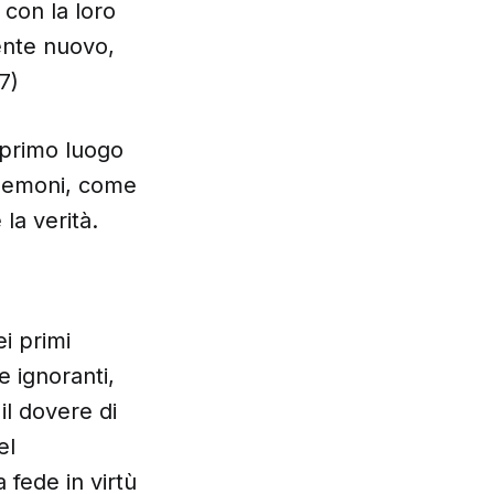
 con la loro
ente nuovo,
7)
n primo luogo
 demoni, come
 la verità.
i primi
 e ignoranti,
il dovere di
el
 fede in virtù