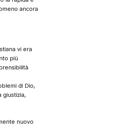
enomeno ancora
stiana vi era
nto più
rensibilità
blemi di Dio,
 giustizia,
tamente nuovo