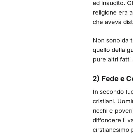
ed inaudito. G
religione era
che aveva distr
Non sono da tr
quello della g
pure altri fatt
2) Fede e 
In secondo luo
cristiani. Uomi
ricchi e poveri
diffondere il 
cirstianesimo p