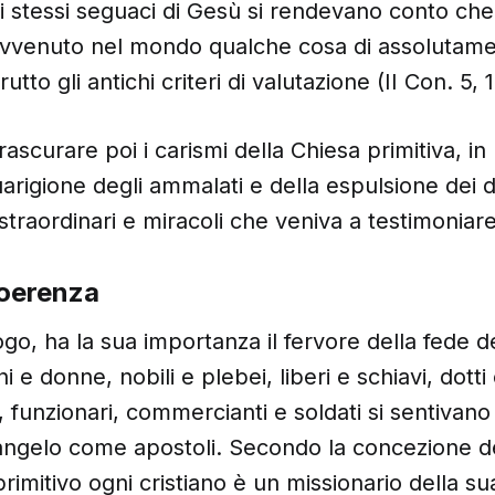
li stessi seguaci di Gesù si rendevano conto che
 avvenuto nel mondo qualche cosa di assolutam
utto gli antichi criteri di valutazione (II Con. 5, 1
ascurare poi i carismi della Chiesa primitiva, i
uarigione degli ammalati e della espulsione dei
i straordinari e miracoli che veniva a testimoniare
Coerenza
go, ha la sua importanza il fervore della fede de
ni e donne, nobili e plebei, liberi e schiavi, dotti
, funzionari, commercianti e soldati si sentivano 
vangelo come apostoli. Secondo la concezione d
rimitivo ogni cristiano è un missionario della sua