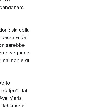
bbandonarci
oni: sia della
l passare del
Non sarebbe
to ne seguano
ormai non è di
oprio
e colpe”, dal
l’Ave Maria
 richiamo al