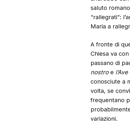
saluto romano e
“rallegrati”: l
Maria a rallegr
A fronte di qu
Chiesa va con 
passano di pad
nostro
e
l’Ave
conosciute a m
volta, se conv
frequentano po
probabilmente
variazioni.