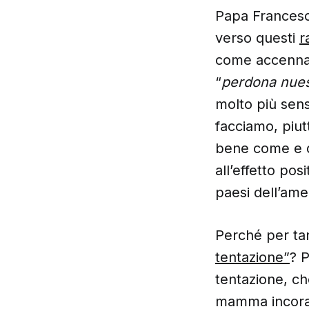
Papa Francesco
verso questi
r
come accennav
“
perdona nue
molto più sens
facciamo, piut
bene come e qu
all’effetto po
paesi dell’amer
Perché per ta
tentazione”
? 
tentazione, c
mamma incoragg