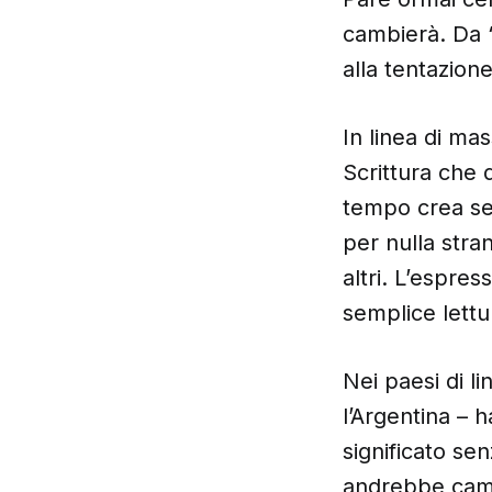
cambierà. Da “
alla tentazione
In linea di ma
Scrittura che 
tempo crea se
per nulla str
altri. L’espres
semplice lettu
Nei paesi di l
l’Argentina – 
significato sen
andrebbe cambi