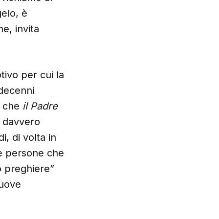
gelo, è
ne, invita
ivo per cui la
 decenni
è che
il
Padre
e davvero
, di volta in
le persone che
o preghiere”
nuove