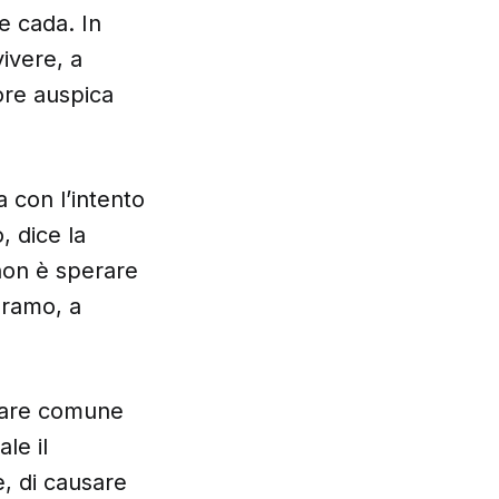
he cada. In
ivere, a
ore auspica
a con l’intento
, dice la
 non è sperare
bramo, a
rlare comune
le il
e, di causare