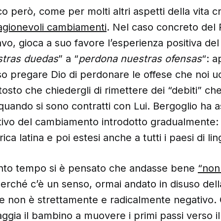
 però, come per molti altri aspetti della vita cr
agionevoli cambiamenti
. Nel caso concreto del 
o, gioca a suo favore l’esperienza positiva del
stras duedas
” a “
perdona nuestras ofensas
“: a
o pregare Dio di perdonare le offese che noi uo
tosto che chiedergli di rimettere dei “debiti” che
ando si sono contratti con Lui. Bergoglio ha as
sitivo del cambiamento introdotto gradualmente:
ica latina e poi estesi anche a tutti i paesi di l
nto tempo si è pensato che andasse bene
“non 
Perché c’è un senso, ormai andato in disuso dell
he non è strettamente e radicalmente negativo
ia il bambino a muovere i primi passi verso il