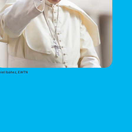
iel Ibáñez, EWTN