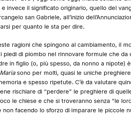
 invece il significato originario, quello del van
’arcangelo san Gabriele, all’inizio dell’Annunciazio
arsi per quanto le sta per dire.
este ragioni che spingono al cambiamento, il mot
i piedi di piombo nel rinnovare formule che da
re in figlio (o, più spesso, da nonno a nipote) 
 Maria
sono per molti, quasi le uniche preghier
emoria e spesso ripetute. C’è da valutare quindi
iene rischiare di “perdere” le preghiere di quel
co le chiese e che si troveranno senza “le lor
 non facendo lo sforzo di imparare le piccole 