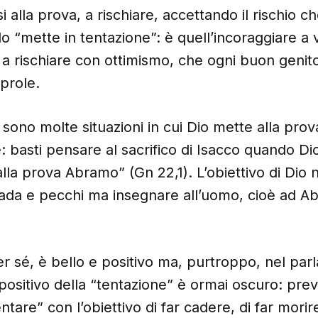
si alla prova, a rischiare, accettando il rischio c
o “mette in tentazione”: è quell’incoraggiare a v
a rischiare con ottimismo, che ogni buon genit
 prole.
 sono molte situazioni in cui Dio mette alla prov
: basti pensare al sacrifico di Isacco quando Dio
alla prova Abramo” (Gn 22,1). L’obiettivo di Dio
da e pecchi ma insegnare all’uomo, cioè ad A
per sé, è bello e positivo ma, purtroppo, nel pa
ositivo della “tentazione” è ormai oscuro: preva
tare” con l’obiettivo di far cadere, di far morir