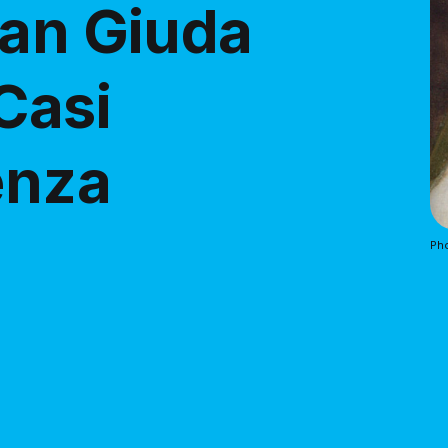
San Giuda
Casi
enza
Pho