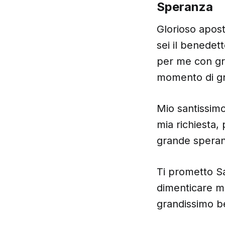
Speranza
Glorioso apos
sei il benedett
per me con g
momento di gr
Mio santissim
mia richiesta,
grande speran
Ti prometto S
dimenticare m
grandissimo b