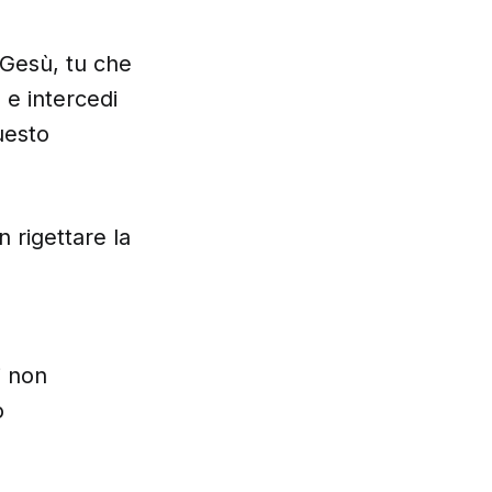
 Gesù, tu che
 e intercedi
uesto
 rigettare la
i non
o