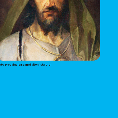
to pregainsiemeanoi.altervista.org