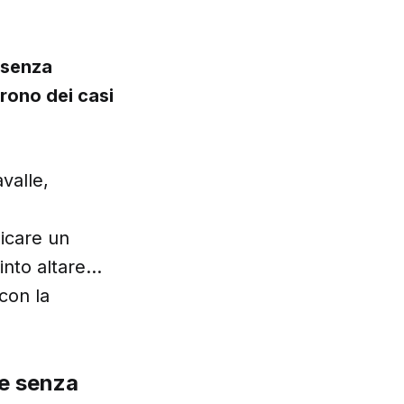
 senza
trono dei casi
valle,
dicare un
into altare…
con la
 e senza