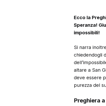
Ecco la Pregh
Speranza! Giud
impossibili!
Si narra inolt
chiedendogli d
dell’impossibi
altare a San G
deve essere pe
purezza del s
Preghiera a