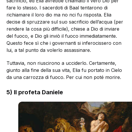
sacrificio, ed Elia avrebbe chiamato il vero Dio per
fare lo stesso. I sacerdoti di Baal tentarono di
richiamare il loro dio ma no nci fu risposta. Elia
decise di spruzzare sul suo sacrificio dell’acqua (per
rendere la cosa più difficile), chiese a Dio di inviare
del fuoco, e Dio gli inviò il fuoco immediatamente.
Questo fece sì che i governanti si inferocissero con
lui, a tal punto da volerlo assassinare.
Tuttavia, non riuscirono a ucciderlo. Certamente,
giunto alla fine della sua vita, Elia fu portato in Cielo
da una carrozza di fuoco. Per cui non poté morire.
5) Il profeta Daniele