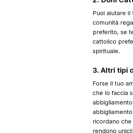
Puoi aiutare i
comunità regala
preferito, se t
cattolico pref
spirituale.
3. Altri tipi
Forse il tuo a
che lo faccia 
abbigliamento 
abbigliamento 
ricordano che 
rendono unici!