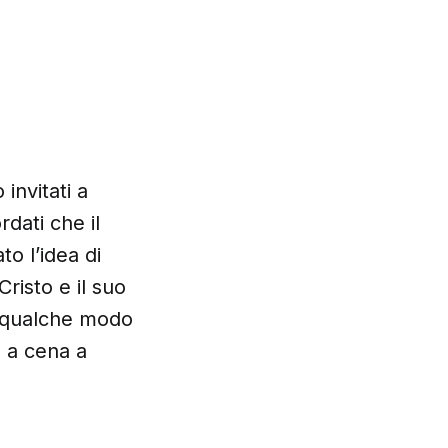
invitati a
rdati che il
to l’idea di
risto e il suo
n qualche modo
o a cena a