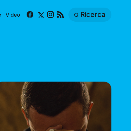
Ricerca
e
Video
Facebook
X
Instagram
RSS