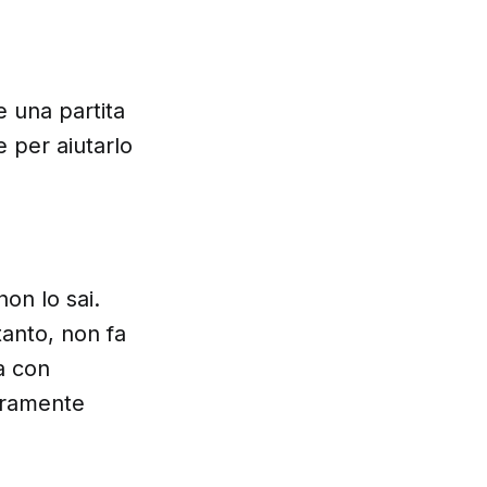
e una partita
e per aiutarlo
on lo sai.
anto, non fa
a con
veramente