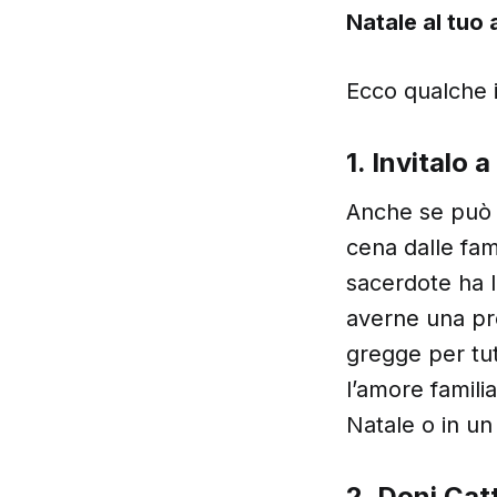
Natale al tuo
Ecco qualche 
1. Invitalo 
Anche se può 
cena dalle fam
sacerdote ha l
averne una pro
gregge per tut
l’amore famili
Natale o in un 
2. Doni Catt