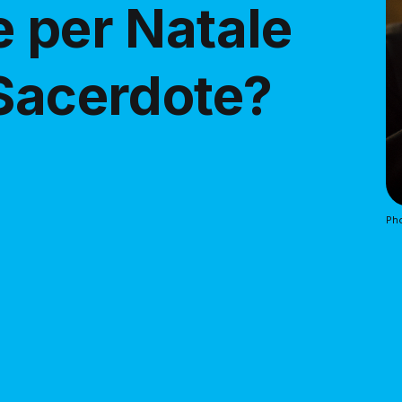
e per Natale
 Sacerdote?
Ph