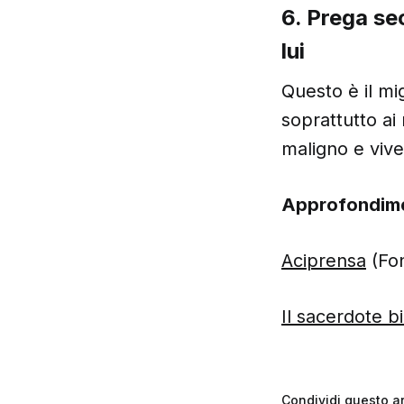
6. Prega se
lui
Questo è il mi
soprattutto ai
maligno e vive
Approfondim
Aciprensa
(Fo
Il sacerdote b
Condividi questo ar