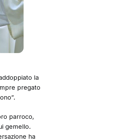
addoppiato la
sempre pregato
uono”.
loro parroco,
ui gemello.
versazione ha