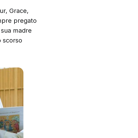
hur, Grace,
mpre pregato
i sua madre
o scorso