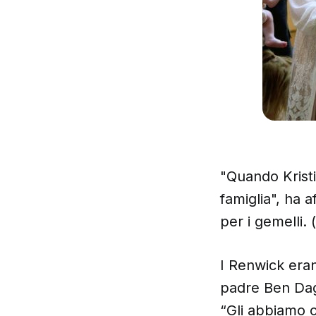
"Quando Kristi
famiglia", ha 
per i gemelli. 
I Renwick erano
padre Ben Dagh
“Gli abbiamo c