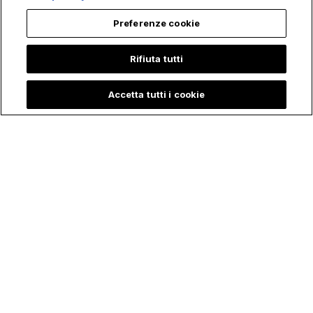
Preferenze cookie
Rifiuta tutti
Accetta tutti i cookie
La Sorprendente
Il Fuoco ha colpito il
Storia di Petra, la
Posto due Volte, ma
Giovane che ha
il Crocifisso è