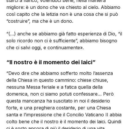
starci a fianco, volendoci bene, nella maniera
migliore: è un dono che va chiesto al cielo. Abbiamo
così capito che la letizia non è una cosa che si può
“costruire”, ma che è un dono.
“(…) anche se abbiamo già fatto esperienza di Dio, “il
solo ricordo non ci è sufficiente”, abbiamo bisogno
che ci salvi oggi, e continuamente».
“Il nostro è il momento dei laici”
“Devo dire che abbiamo sofferto molto l’assenza
della Chiesa in questo cammino: chiese chiuse,
nessuna Messa feriale e a fatica quella della
domenica, non ci siamo potuti confessare… Però
questa mancanza ha suscitato in noi il desiderio
forte, e una preghiera costante, per una Chiesa
santa e l’impressione che il Concilio Vaticano II abbia
colto bene che il nostro è il momento dei laici. Quindi
ci è sorto ancora di più il desiderio di una vita