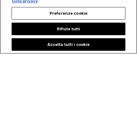
sulla privacy
Preferenze cookie
Rifiuta tutti
Accetta tutti i cookie
Il Fuoco ha colpito il
Le "Cinque Pietre" di
Posto due Volte, ma
Medjugorje: le "Armi
il Crocifisso è
Spirituali" che molti
rimasto in piedi: la
Cattolici stanno
Storia dietro la Foto
Riscoprendo
di cui Tutti parlano