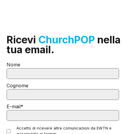
Ricevi
ChurchPOP
nella
tua email.
Nome
Cognome
E-mail
*
Accetto di ricevere altre comunicazioni da EWTN e
acconsento ai termini.