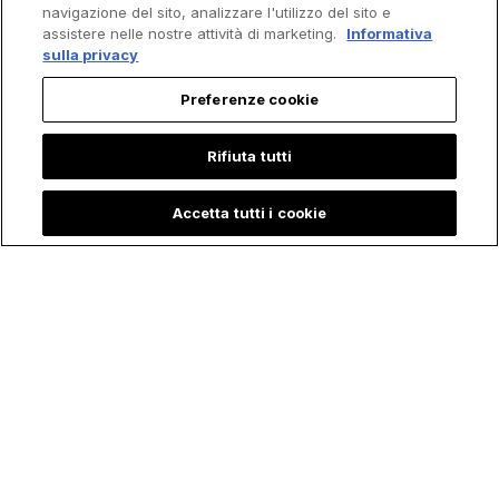
navigazione del sito, analizzare l'utilizzo del sito e
assistere nelle nostre attività di marketing.
Informativa
sulla privacy
Preferenze cookie
Rifiuta tutti
Accetta tutti i cookie
Il Fuoco ha colpito il
Le "Cinque Pietre" di
Posto due Volte, ma
Medjugorje: le "Armi
il Crocifisso è
Spirituali" che molti
rimasto in piedi: la
Cattolici stanno
Storia dietro la Foto
Riscoprendo
di cui Tutti parlano