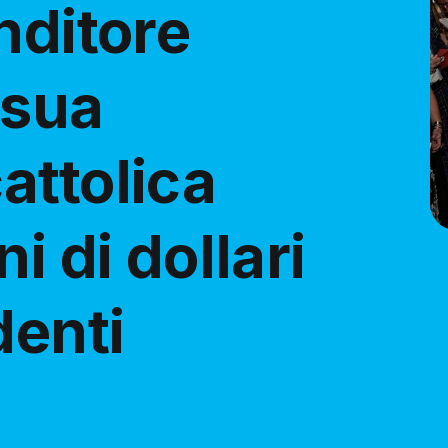
nditore
 sua
attolica
i di dollari
denti