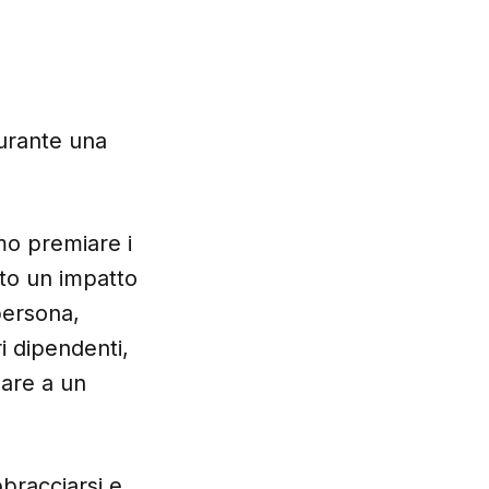
durante una
mo premiare i
uto un impatto
persona,
i dipendenti,
sare a un
bbracciarsi e