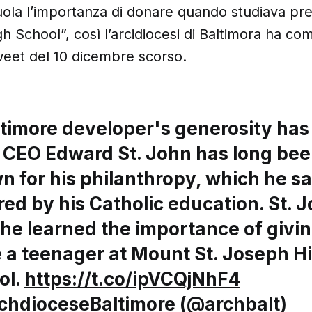
uola l’importanza di donare quando studiava pr
h School”, così l’arcidiocesi di Baltimora ha c
tweet del 10 dicembre scorso.
ltimore developer's generosity ha
l. CEO Edward St. John has long be
n for his philanthropy, which he s
red by his Catholic education. St. 
 he learned the importance of givi
e a teenager at Mount St. Joseph H
ol.
https://t.co/ipVCQjNhF4
chdioceseBaltimore (@archbalt)