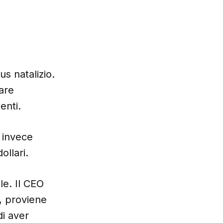
us natalizio.
are
enti.
i invece
ollari.
le. Il CEO
, proviene
di aver