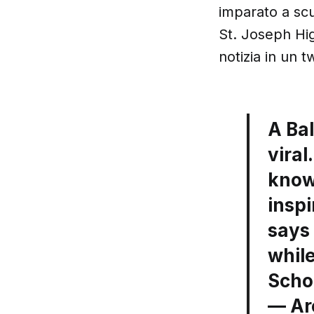
imparato a sc
St. Joseph Hig
notizia in un 
A Ba
vira
know
inspi
says
whil
Scho
— Ar