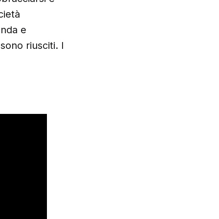
cietà
enda e
ono riusciti. I