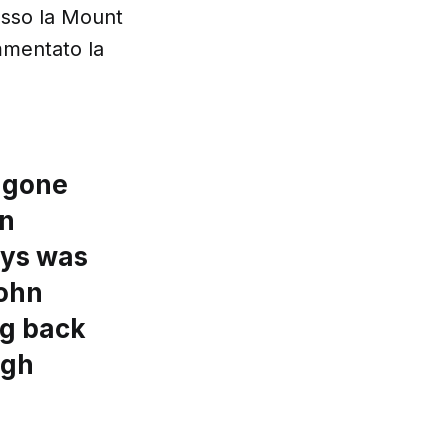
esso la Mount
ommentato la
s gone
en
ays was
John
ng back
igh