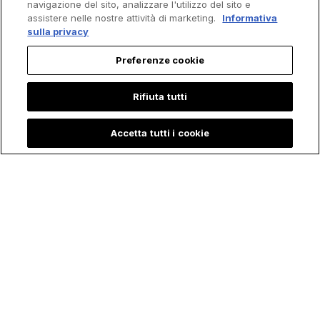
navigazione del sito, analizzare l'utilizzo del sito e
assistere nelle nostre attività di marketing.
Informativa
sulla privacy
Preferenze cookie
Rifiuta tutti
Accetta tutti i cookie
Bambina racconta
La Sorprendente
che "Maria, Madre
Storia di Petra, la
di Gesù" l'ha visitata
Giovane che ha
durante il Ricovero
rischiato la Vita per
in Terapia Intensiva:
salvare l'Eucaristia
"È corsa per
Salvarmi"