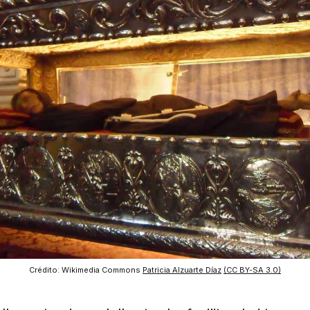
Crédito: Wikimedia Commons 
Patricia Alzuarte Díaz
(CC BY-SA 3.0)