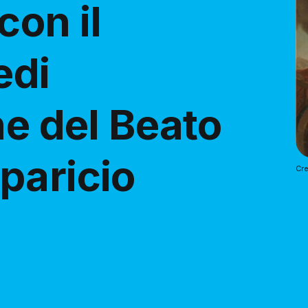
con il
edi
ne del Beato
paricio
Cre