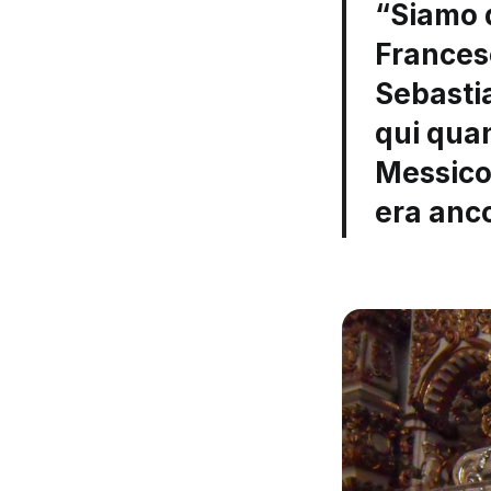
“Siamo q
Francesc
Sebastia
qui quan
Messico 
era anc