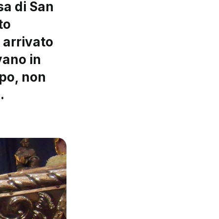
sa di San
to
 arrivato
vano in
mpo, non
.