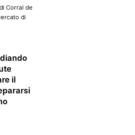
 di Corral de
ercato di
tudiando
lute
re il
epararsi
no