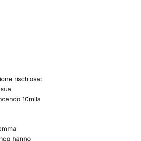
ione rischiosa:
 sua
incendo 10mila
ramma
uando hanno