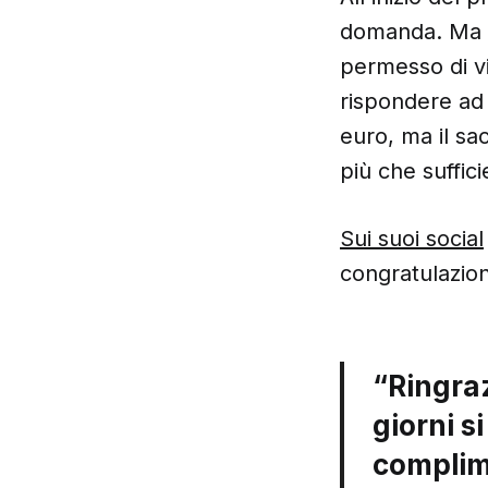
domanda. Ma è 
permesso di vin
rispondere ad
euro, ma il sa
più che suffic
Sui suoi social
congratulazioni
“Ringraz
giorni s
complim