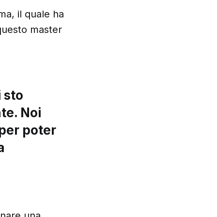
ma, il quale ha
 questo master
 sto
te. Noi
per poter
a
inare una