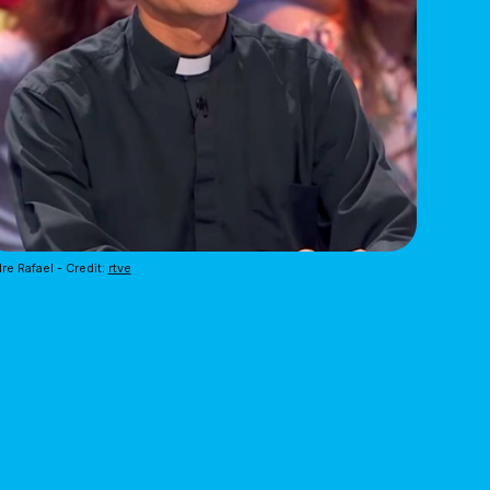
re Rafael - Credit: 
rtve