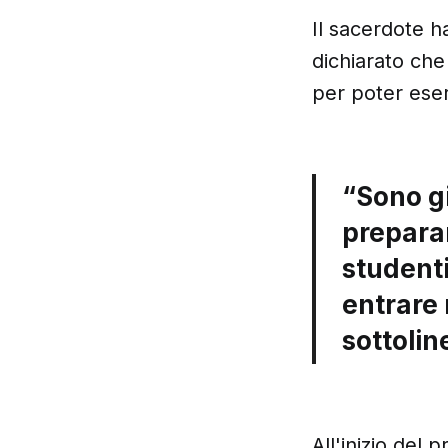
Il sacerdote h
dichiarato che
per poter eser
“Sono gi
preparan
studenti
entrare 
sottolin
All'inizio del