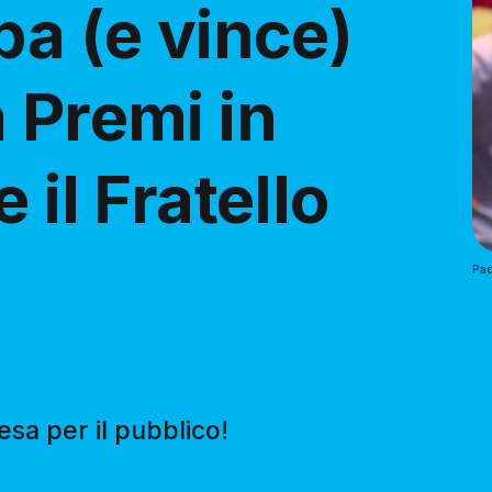
pa (e vince)
 Premi in
 il Fratello
Pad
sa per il pubblico!