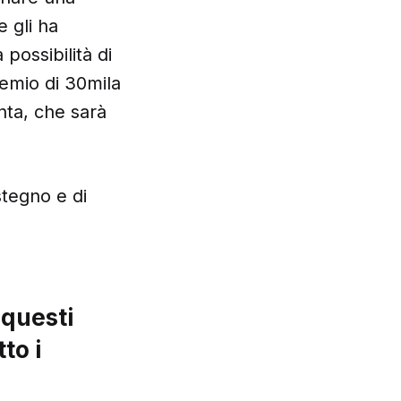
 gli ha
possibilità di
emio di 30mila
nta, che sarà
stegno e di
 questi
to i