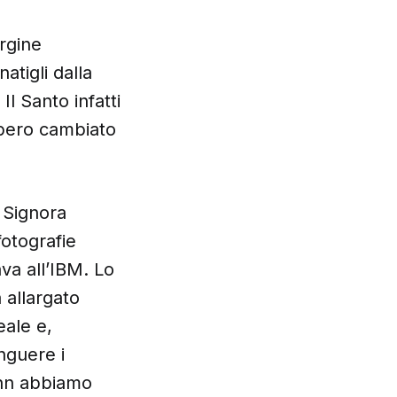
ergine
atigli dalla
l Santo infatti
bbero cambiato
 Signora
fotografie
va all’IBM. Lo
 allargato
eale e,
nguere i
ann abbiamo