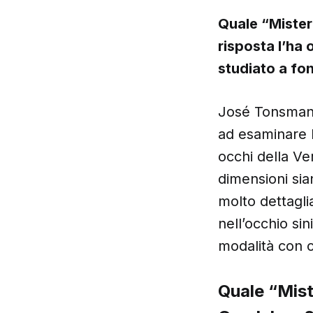
Quale “Mister
risposta l’ha
studiato a fo
José Tonsmann,
ad esaminare l
occhi della Ve
dimensioni sia
molto dettaglia
nell’occhio si
modalità con 
Quale “Mist