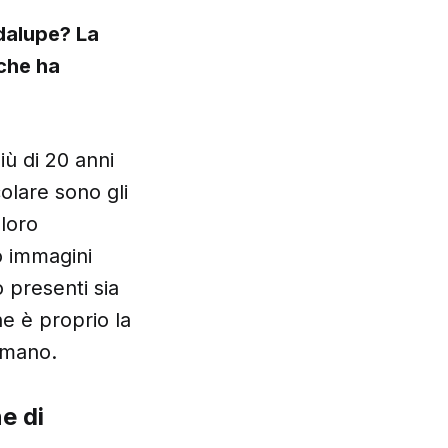
dalupe? La
che ha
iù di 20 anni
olare sono gli
loro
o immagini
o presenti sia
he è proprio la
umano.
e di