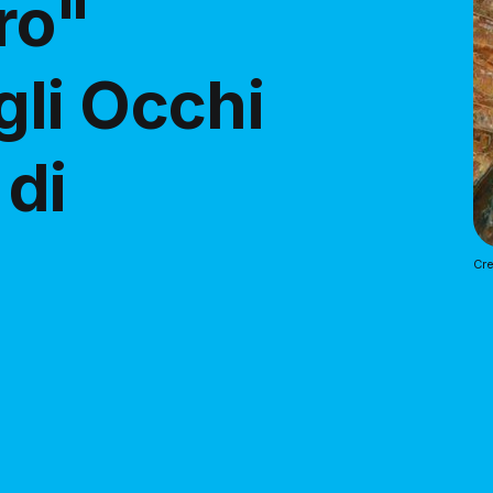
ro"
li Occhi
 di
Cre