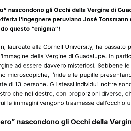
o” nascondono gli Occhi della Vergine di Gua
 offerta l’ingegnere peruviano José Tonsmann 
ndo questo “enigma”!
 laureato alla Cornell University, ha passato p
’immagine della Vergine di Guadalupe. In partic
rgine ad essere davvero misteriosi. Sebbene le 
no microscopiche, l’iride e le pupille presentan
te di 13 persone. Gli stessi individui inoltre son
nistro che nel destro, con proporzioni diverse, c
cui le immagini vengono trasmesse dall’occhio 
ero” nascondono gli Occhi della Vergin