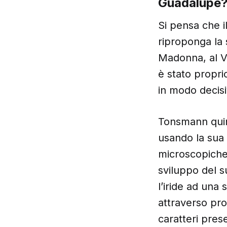
Guadalupe
Si pensa che i
riproponga la s
Madonna, al Ve
è stato propri
in modo decisi
Tonsmann quind
usando la sua 
microscopiche 
sviluppo del s
l’iride ad una
attraverso pro
caratteri pre