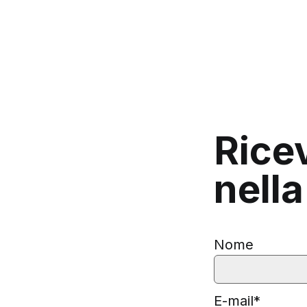
Rice
nella
Nome
E-mail
*