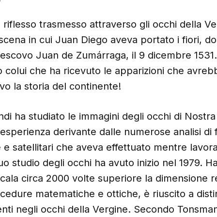
?
l riflesso trasmesso attraverso gli occhi della V
cena in cui Juan Diego aveva portato i fiori, don
scovo Juan de Zumárraga, il 9 dicembre 1531. I
o colui che ha ricevuto le apparizioni che avre
vo la storia del continente!
i ha studiato le immagini degli occhi di Nostra
esperienza derivante dalle numerose analisi di 
e satellitari che aveva effettuato mentre lavora
uo studio degli occhi ha avuto inizio nel 1979. Ha
 scala circa 2000 volte superiore la dimensione r
cedure matematiche e ottiche, è riuscito a disti
senti negli occhi della Vergine. Secondo Tonsm