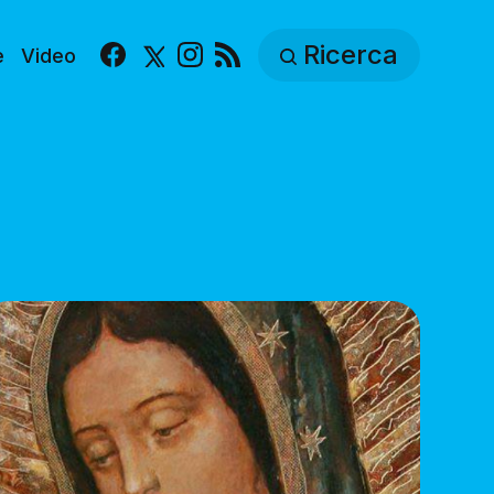
Ricerca
e
Video
Facebook
X
Instagram
RSS