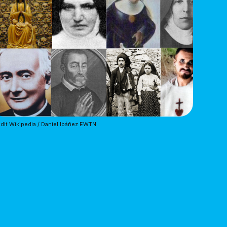
dit Wikipedia / Daniel Ibáñez EWTN