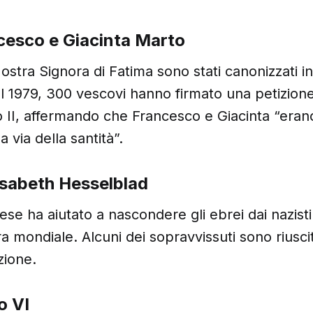
cesco e Giacinta Marto
Nostra Signora di Fatima sono stati canonizzati in
l 1979, 300 vescovi hanno firmato una petizion
 II, affermando che Francesco e Giacinta “erano
a via della santità”.
isabeth Hesselblad
se ha aiutato a nascondere gli ebrei dai nazisti
 mondiale. Alcuni dei sopravvissuti sono riuscit
zione.
o VI