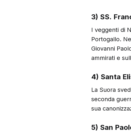
3) SS. Fran
I veggenti di 
Portogallo. Ne
Giovanni Paolo
ammirati e sull
4) Santa El
La Suora svede
seconda guerra
sua canonizza
5) San Paol