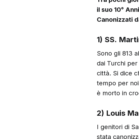
il suo 10° Ann
Canonizzati 
1) SS.
Marti
Sono gli 813 ab
dai Turchi per
città. Si dice
tempo per noi 
è morto in cro
2) Louis Mar
I genitori di 
stata canonizz