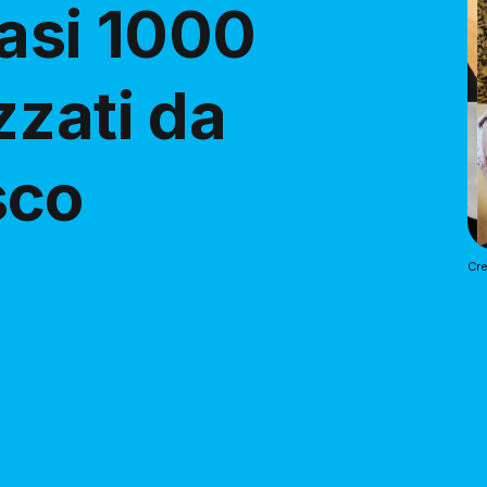
uasi 1000
zzati da
sco
Cre