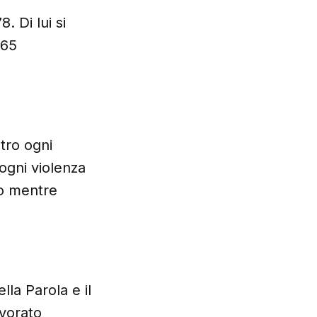
. Di lui si
965
tro ogni
ogni violenza
no mentre
la Parola e il
avorato