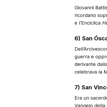
Giovanni Battis
ricordano sopr
e l’Enciclica
H
6) San Ósc
Dell’Arcivesco
guerra e oppre
derivante dall
celebrava la 
7) San Vin
Era un sacerdo
Vangelo della C