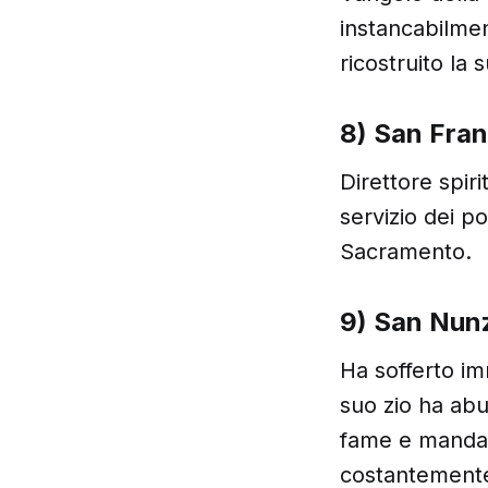
instancabilmen
ricostruito la
8) San Fran
Direttore spiri
servizio dei p
Sacramento.
9) San Nunz
Ha sofferto im
suo zio ha abu
fame e mandand
costantemente