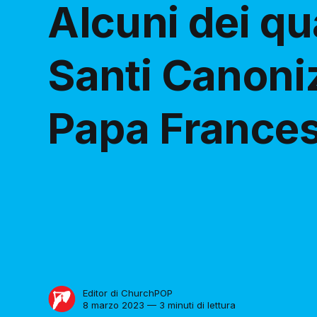
Alcuni dei q
Santi Canoni
Papa France
Editor di ChurchPOP
8 marzo 2023 — 3 minuti di lettura