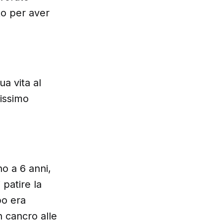
to per aver
ua vita al
tissimo
o a 6 anni,
 patire la
po era
 cancro alle