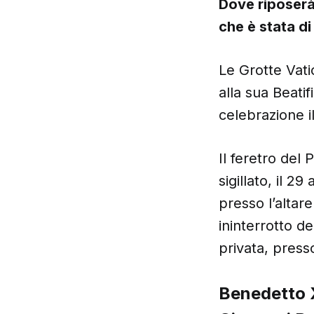
Dove riposerà
che è stata di
Le Grotte Vatic
alla sua Beati
celebrazione i
Il feretro del
sigillato, il 
presso l’altar
ininterrotto de
privata, press
Benedetto X