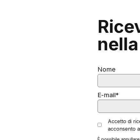
Rice
nella
Nome
E-mail
*
Accetto di ri
acconsento ai
È possibile annullare