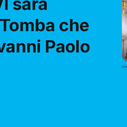
I sarà
a Tomba che
ovanni Paolo
Cre