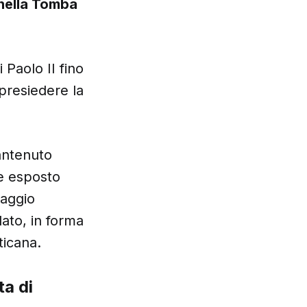
 nella Tomba
 Paolo II fino
presiedere la
antenuto
te esposto
maggio
lato, in forma
ticana.
ta di