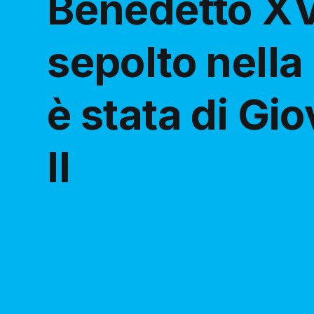
Benedetto XV
sepolto nell
è stata di Gi
II