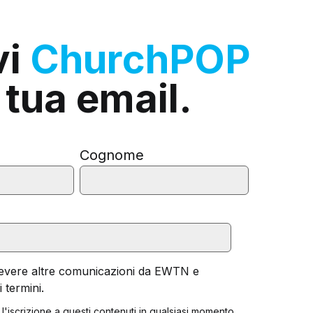
vi
ChurchPOP
 tua email.
Cognome
cevere altre comunicazioni da EWTN e
 termini.
 l'iscrizione a questi contenuti in qualsiasi momento.