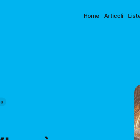
Home
Articoli
List
ia