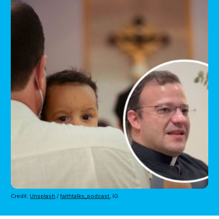
Credit: 
Unsplash
 / 
faithtalks_podcast
, IG