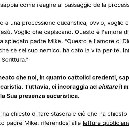
é sappia come reagire al passaggio della proces
 a una processione eucaristica, ovvio, voglio 
esù. Voglio che capiscano. Questo è l'amore di
ha spiegato padre Mike. "Questo è l'amore di Di
he se sei suo nemico, ha dato la vita per te. Inf
 Scrittura."
neato che noi, in quanto cattolici credenti, s
caristia. Tuttavia, ci incoraggia ad
aiutare
il 
a Sua presenza eucaristica.
i ha chiesto di fare stasera è ciò che ha chiesto
to padre Mike, riferendosi alle
letture quotidia