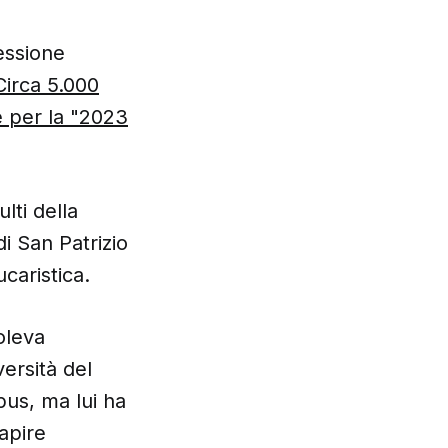
essione
Circa 5.000
e per la "2023
lti della
i San Patrizio
caristica.
oleva
ersità del
us, ma lui ha
apire