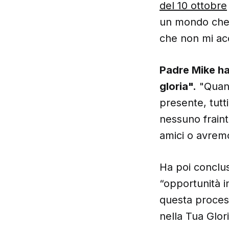
del 10 ottobre
un mondo che 
che non mi acc
Padre Mike ha
gloria".
"Quand
presente, tut
nessuno fraint
amici o avremo
Ha poi conclus
“opportunità i
questa process
nella Tua Glor