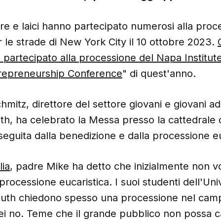
re e laici hanno partecipato numerosi alla proc
r le strade di New York City il 10 ottobre 2023.
o partecipato alla processione del Napa Institut
trepreneurship Conference
" di quest'anno.
mitz, direttore del settore giovani e giovani adu
uth, ha celebrato la Messa presso la cattedrale d
 seguita dalla benedizione e dalla processione eu
ia
, padre Mike ha detto che inizialmente non v
rocessione eucaristica. I suoi studenti dell'Univ
uth chiedono spesso una processione nel camp
ei no. Teme che il grande pubblico non possa c