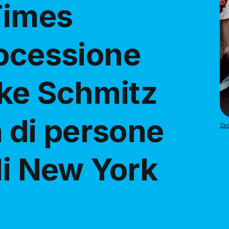
Times
rocessione
ke Schmitz
a di persone
Zac
di New York