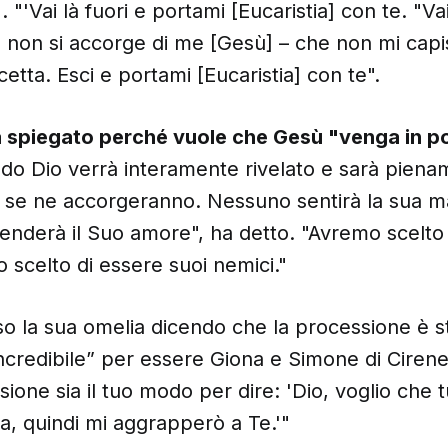
. "'Vai là fuori e portami [Eucaristia] con te. "Va
non si accorge di me [Gesù] – che non mi capi
etta. Esci e portami [Eucaristia] con te".
 spiegato perché vuole che Gesù "venga in p
o Dio verrà interamente rivelato e sarà piena
ti se ne accorgeranno. Nessuno sentirà la sua 
enderà il Suo amore", ha detto. "Avremo scelto 
 scelto di essere suoi nemici."
o la sua omelia dicendo che la processione è s
ncredibile” per essere Giona e Simone di Cirene
ione sia il tuo modo per dire: 'Dio, voglio che 
ia, quindi mi aggrapperò a Te.'"