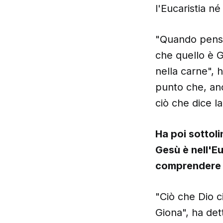
l'Eucaristia n
"Quando penso
che quello è G
nella carne", 
punto che, anc
ciò che dice la
Ha poi sottoli
Gesù è nell'Eu
comprendere l
"Ciò che Dio c
Giona", ha det