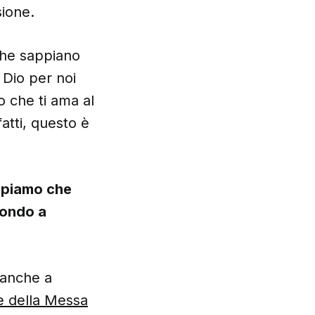
sione.
che sappiano
 Dio per noi
o che ti ama al
atti, questo è
appiamo che
mondo a
 anche a
ne della Messa