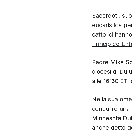
Sacerdoti, suo
eucaristica pe
cattolici hann
Principled En
Padre Mike Sch
diocesi di Dul
alle 16:30 ET,
Nella
sua omel
condurre una p
Minnesota Dul
anche detto d