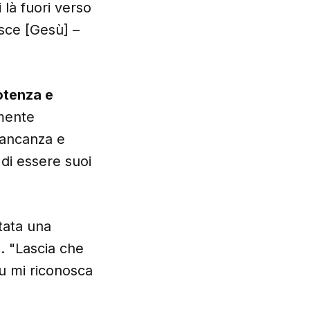
i là fuori verso
sce [Gesù] –
otenza e
mente
mancanza e
di essere suoi
tata una
. "Lascia che
tu mi riconosca