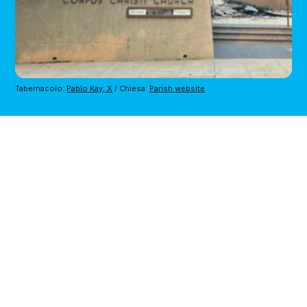
Tabernacolo: 
Pablo Kay, X
 / Chiesa: 
Parish website