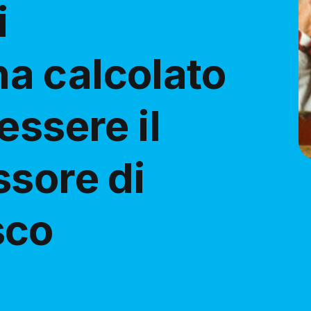
i
a calcolato
essere il
ssore di
sco