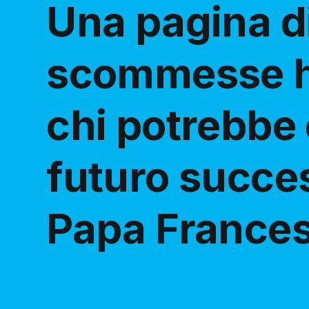
Una pagina d
scommesse h
chi potrebbe 
futuro succe
Papa France