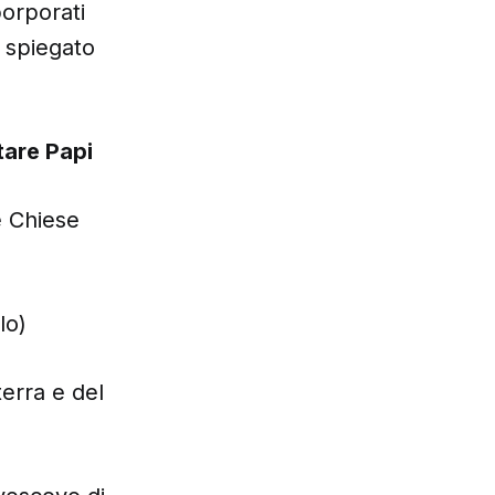
porporati
o spiegato
tare Papi
e Chiese
lo)
terra e del