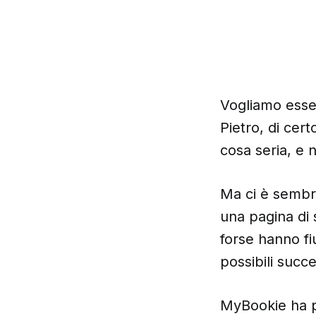
Vogliamo esser
Pietro, di cer
cosa seria, e 
Ma ci è sembra
una pagina di 
forse hanno fiu
possibili succ
MyBookie ha pr