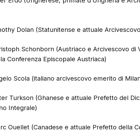
ter Erdo (Ungherese, primate d’Ungheria e Arci
mothy Dolan (Statunitense e attuale Arcivescov
ristoph Schonborn (Austriaco e Arcivescovo di 
lla Conferenza Episcopale Austriaca)
gelo Scola (italiano arcivescovo emerito di Mila
ter Turkson (Ghanese e attuale Prefetto del Dic
o Integrale)
rc Ouellet (Canadese e attuale Prefetto della 