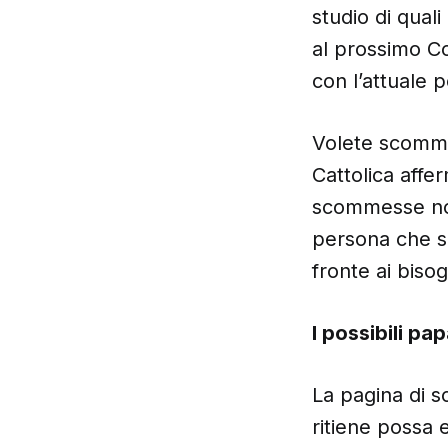
studio di qual
al prossimo Con
con l’attuale p
Volete scommet
Cattolica affer
scommesse non 
persona che sc
fronte ai bisog
I possibili pap
La pagina di 
ritiene possa 