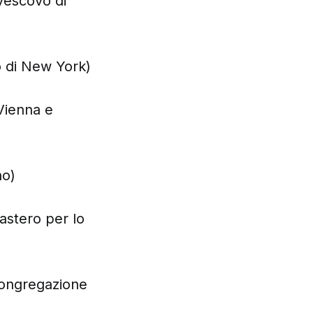
vescovo di
o di New York)
Vienna e
no)
astero per lo
Congregazione