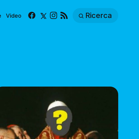
Ricerca
e
Video
Facebook
X
Instagram
RSS