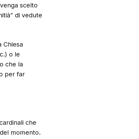
 venga scelto
nitià” di vedute
a Chiesa
c.) o le
o che la
o per far
cardinali che
” del momento.