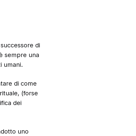
o successore di
a è sempre una
i umani.
ntare di come
ituale, (forse
ifica dei
ndotto uno