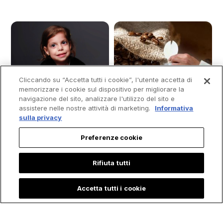
Cliccando su “Accetta tutti i cookie”, l'utente accetta di
memorizzare i cookie sul dispositivo per migliorare la
navigazione del sito, analizzare l'utilizzo del sito e
assistere nelle nostre attività di marketing.
Informativa
sulla privacy
Preferenze cookie
Rifiuta tutti
Bambina racconta
La Sorprendente
Accetta tutti i cookie
che "Maria, Madre
Storia di Petra, la
di Gesù" l'ha visitata
Giovane che ha
durante il Ricovero
rischiato la Vita per